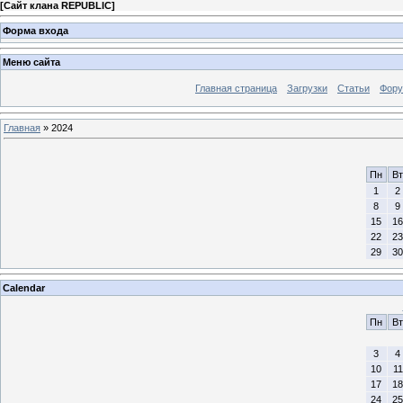
[
Сайт клана REPUBLIC
]
Форма входа
Меню сайта
Главная страница
Загрузки
Статьи
Фор
Главная
»
2024
Пн
Вт
1
2
8
9
15
16
22
23
29
30
Calendar
Пн
Вт
3
4
10
11
17
18
24
25