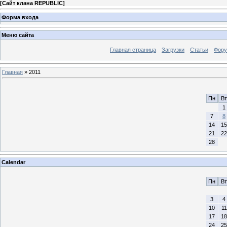
[
Сайт клана REPUBLIC
]
Форма входа
Меню сайта
Главная страница
Загрузки
Статьи
Фор
Главная
»
2011
Пн
Вт
1
7
8
14
15
21
22
28
Calendar
Пн
Вт
3
4
10
11
17
18
24
25